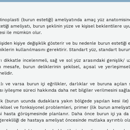
. Rinoplasti (burun estetiği) ameliyatında amaç yüz anatomis
tetiği ameliyatı, burun şeklinin yüze ve kişisel beklentilere
mesi ile mümkün olur.
şiden kişiye değişiklik gösterir ve bu nedenle burun estetiği 
niklerin kullanılmasını gerektirir. Standart yüz, standart buru
 dikkatle incelenmeli, sağ ve sol yüz arasındaki genişlik/ u
mesafe, burun deliklerinin şekilsel, açısal ve yerleşimsel
melidir.
 ve varsa burun içi eğrilikler, darlıklar ve buruna açılan 
 iyileşme süreci hakkında daha net bilgiler verilmesini sağla
ık (burun ucunda dudaklara yakın bölgede yapılan kesi ile)
ilsel ve fonksiyonel problemleri, primer (ilk burun ameliyatı
i hasta görüşmesinde planlanır. Daha önce burun içi ya da b
rekliliği de hastaya ameliyat öncesinde mutlaka ayrıntılı ola