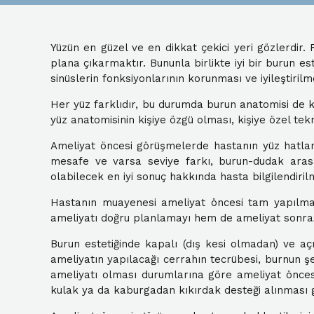
Yüzün en güzel ve en dikkat çekici yeri gözlerdir
plana çıkarmaktır. Bununla birlikte iyi bir burun es
sinüslerin fonksiyonlarının korunması ve iyileştiril
Her yüz farklıdır, bu durumda burun anatomisi de ki
yüz anatomisinin kişiye özgü olması, kişiye özel tek
Ameliyat öncesi görüşmelerde hastanın yüz hatları
mesafe ve varsa seviye farkı, burun-dudak arası 
olabilecek en iyi sonuç hakkında hasta bilgilendiril
Hastanın muayenesi ameliyat öncesi tam yapılmalı
ameliyatı doğru planlamayı hem de ameliyat sonrası
Burun estetiğinde kapalı (dış kesi olmadan) ve aç
ameliyatın yapılacağı cerrahın tecrübesi, burnun şek
ameliyatı olması durumlarına göre ameliyat önces
kulak ya da kaburgadan kıkırdak desteği alınması ge