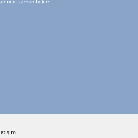
i alanında uzman hekim
letişim