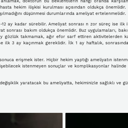
 anlamak, doktorun bu beklentilerin hangi oranda karşılana
r hasta hekim ilişkisi kurulması açısından oldukça önemlidir
aşılmadığını düşünmesi durumlarında ameliyat ertelenmelidir.
-12 ay kadar sürebilir. Ameliyat sonrası n zor süreç ise ilk 
yat sonrası bakım oldukça önemlidir. Buz uygulamaları, bakı
1 ay gözlük takmamak, ağır efor sarf ettiren aktivitelerde
ilk 3 ay kaçınmak gereklidir. İlk 1 ay haftalık, sonrasında
onuca erişmek ister. Hiçbir hekim yaptığı ameliyatın istenm
işebilecek istenmeyen sonuçlar ve komplikasyonlar halinde 
ğişiklik yaratacak bu ameliyatta, hekiminizle sağlıklı ve güv