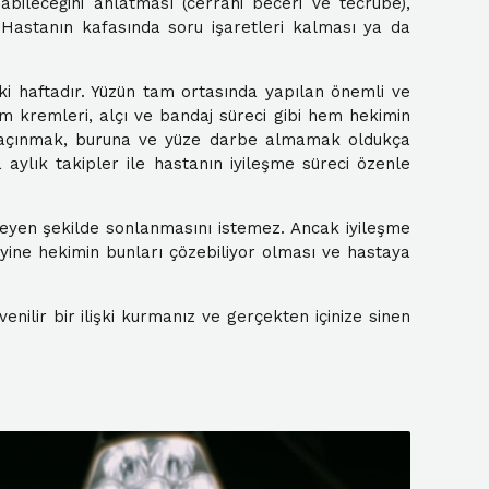
bileceğini anlatması (cerrahi beceri ve tecrübe),
. Hastanın kafasında soru işaretleri kalması ya da
iki haftadır. Yüzün tam ortasında yapılan önemli ve
m kremleri, alçı ve bandaj süreci gibi hem hekimin
n kaçınmak, buruna ve yüze darbe almamak oldukça
 aylık takipler ile hastanın iyileşme süreci özenle
eyen şekilde sonlanmasını istemez. Ancak iyileşme
yine hekimin bunları çözebiliyor olması ve hastaya
enilir bir ilişki kurmanız ve gerçekten içinize sinen